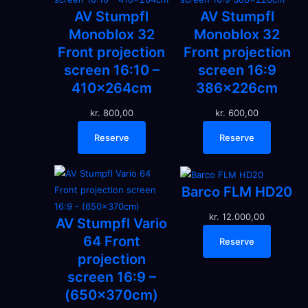
AV Stumpfl
AV Stumpfl
Monoblox 32
Monoblox 32
Front projection
Front projection
screen 16:10 –
screen 16:9
410x264cm
386x226cm
kr.
800,00
kr.
600,00
Reserve
Reserve
Barco FLM HD20
kr.
12.000,00
AV Stumpfl Vario
64 Front
Reserve
projection
screen 16:9 –
(650x370cm)