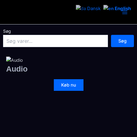
Skip
Dansk
English
to
Main
content
Men
Søg
Søg
Audio
Køb nu